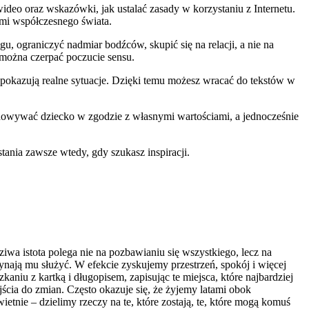
ideo oraz wskazówki, jak ustalać zasady w korzystaniu z Internetu.
mi współczesnego świata.
, ograniczyć nadmiar bodźców, skupić się na relacji, a nie na
 można czerpać poczucie sensu.
e pokazują realne sytuacje. Dzięki temu możesz wracać do tekstów w
owywać dziecko w zgodzie z własnymi wartościami, a jednocześnie
tania zawsze wtedy, gdy szukasz inspiracji.
a istota polega nie na pozbawianiu się wszystkiego, lecz na
nają mu służyć. W efekcie zyskujemy przestrzeń, spokój i więcej
kaniu z kartką i długopisem, zapisując te miejsca, które najbardziej
ścia do zmian. Często okazuje się, że żyjemy latami obok
tnie – dzielimy rzeczy na te, które zostają, te, które mogą komuś