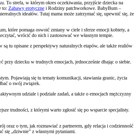
. To strefa, w którym okres oczekiwania, przyjście dziecka na
e to:
Zabawy erotyczne
i Rodziny patchworkowe. BabyBum –
o nierealnych ideałów. Tutaj mama może zatrzymać się, upewnić się, że
m, które pomaga oswoić zmiany w ciele i sferze emocji kobiety, a
rzeczytać, wrócić do nich i zastosować we własnym tempie.
 tu opisane z perspektywy naturalnych etapów, ale także realiów
być przy dziecku w trudnych emocjach, jednocześnie dbając o siebie.
ym. Pojawiają się tu tematy komunikacji, stawiania granic, życia
dbać o swój związek.
, aktywnym udziale i podziale zadań, a także o emocjach mężczyzny
ze trudności, z którymi warto zgłosić się po wsparcie specjalisty.
rój oraz o tym, jak rozmawiać z partnerem, gdy relacja i codzienność
uć się „dziwnie” z własnymi pytaniami.