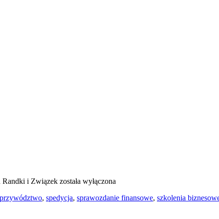
a
Randki i Związek
została wyłączona
przywództwo
,
spedycja
,
sprawozdanie finansowe
,
szkolenia biznesow