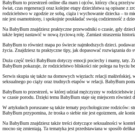
BabyBum to przestrzeń online dla mam i ojców, którzy chcą przeżywa
świat, czas regeneracji oraz kolejne etapy dzieciństwa są opisane z
rodzicielstwo w zgodzie ze sobą, ciąża i wychowanie dziecka – to miej
nie jest osamotniony, i spokojnie poukładać swoją codzienność z dzi
Na BabyBum znajdziesz praktyczne przewodniki o czasie, gdy dziecko
także lepiej nastawić w nową życiową rolę. Zamiast straszenia histo
BabyBum to również mapa po świecie najmłodszych dzieci. podawani
życia. Znajdziesz tu praktyczne tipy, jak dopasować rozwiązania do s
Duża część treści BabyBum dotyczy emocji pociechy i mamy, taty. Znaj
BabyBum pokazuje, że rodzicielstwo bliskości nie polega na byciu 
Serwis skupia się także na domowych więziach: relacji małżeńskiej, 
seksualnego po ciąży oraz trudnych etapów w relacji. BabyBum pomag
BabyBum to przestrzeń, w której udział mężczyzny w rodzicielstwie 
w czasie porodu. Dzięki temu BabyBum staje się miejscem również dl
W artykułach poruszane są także tematy psychologiczne rodziców: stre
BabyBum przypomina, że troska o siebie nie jest egoizmem, ale konie
Na BabyBum znajdziesz także treści dotyczące seksualności w kontekśc
mocno się zmieniają. Ta tematyka jest przedstawiana w sposób delika