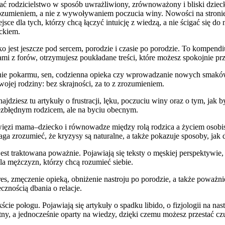
ć rodzicielstwo w sposób uwrażliwiony, zrównoważony i bliski dziecku
 zrozumieniem, a nie z wywoływaniem poczucia winy. Nowości na stroni
sce dla tych, którzy chcą łączyć intuicję z wiedzą, a nie ścigać się d
eckiem.
 jest jeszcze pod sercem, porodzie i czasie po porodzie. To kompendiu
riami z forów, otrzymujesz poukładane treści, które możesz spokojnie p
e pokarmu, sen, codzienna opieka czy wprowadzanie nowych smaków są
wojej rodziny: bez skrajności, za to z zrozumieniem.
dziesz tu artykuły o frustracji, lęku, poczuciu winy oraz o tym, jak 
bezbłędnym rodzicem, ale na byciu obecnym.
więzi mama–dziecko i równowadze między rolą rodzica a życiem osobist
a zrozumieć, że kryzysy są naturalne, a także pokazuje sposoby, jak 
jest traktowana poważnie. Pojawiają się teksty o męskiej perspektywie
a mężczyzn, którzy chcą rozumieć siebie.
s, zmęczenie opieką, obniżenie nastroju po porodzie, a także poważniejs
cznością dbania o relacje.
ie połogu. Pojawiają się artykuły o spadku libido, o fizjologii na nast
tny, a jednocześnie oparty na wiedzy, dzięki czemu możesz przestać cz