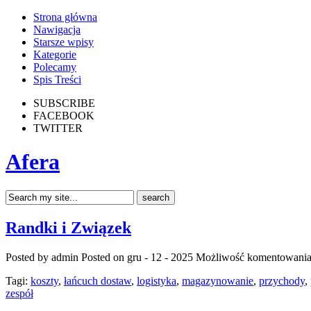
Strona główna
Nawigacja
Starsze wpisy
Kategorie
Polecamy
Spis Treści
SUBSCRIBE
FACEBOOK
TWITTER
Afera
Randki i Związek
Posted by admin
Posted on gru - 12 - 2025
Możliwość komentowani
Tagi:
koszty
,
łańcuch dostaw
,
logistyka
,
magazynowanie
,
przychody
,
zespół