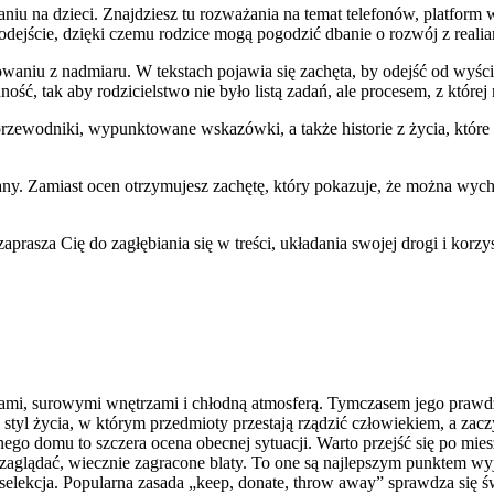
iu na dzieci. Znajdziesz tu rozważania na temat telefonów, platform w
ście, dzięki czemu rodzice mogą pogodzić dbanie o rozwój z realia
aniu z nadmiaru. W tekstach pojawia się zachęta, by odejść od wyścigu
, tak aby rodzicielstwo nie było listą zadań, ale procesem, z której
 przewodniki, wypunktowane wskazówki, a także historie z życia, któr
y. Zamiast ocen otrzymujesz zachętę, który pokazuje, że można wych
asza Cię do zagłębiania się w treści, układania swojej drogi i korzys
mi, surowymi wnętrzami i chłodną atmosferą. Tymczasem jego prawdziw
yl życia, w którym przedmioty przestają rządzić człowiekiem, a zaczy
nego domu to szczera ocena obecnej sytuacji. Warto przejść się po miesz
 zaglądać, wiecznie zagracone blaty. To one są najlepszym punktem wyj
lekcja. Popularna zasada „keep, donate, throw away” sprawdza się świe