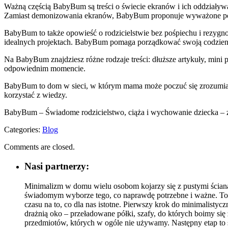
Ważną częścią BabyBum są treści o świecie ekranów i ich oddziaływan
Zamiast demonizowania ekranów, BabyBum proponuje wyważone podej
BabyBum to także opowieść o rodzicielstwie bez pośpiechu i rezygnow
idealnych projektach. BabyBum pomaga porządkować swoją codzienność
Na BabyBum znajdziesz różne rodzaje treści: dłuższe artykuły, mini
odpowiednim momencie.
BabyBum to dom w sieci, w którym mama może poczuć się zrozumian
korzystać z wiedzy.
BabyBum – Świadome rodzicielstwo, ciąża i wychowanie dziecka – zapr
Categories:
Blog
Comments are closed.
Nasi partnerzy:
Minimalizm w domu wielu osobom kojarzy się z pustymi ściana
świadomym wyborze tego, co naprawdę potrzebne i ważne. To st
czasu na to, co dla nas istotne. Pierwszy krok do minimalistycz
drażnią oko – przeładowane półki, szafy, do których boimy się
przedmiotów, których w ogóle nie używamy. Następny etap to se